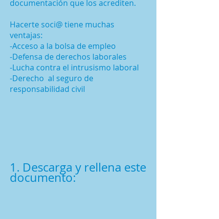
documentación que los acrediten.
Hacerte soci@ tiene muchas
ventajas:
-Acceso a la bolsa de empleo
-Defensa de derechos laborales
-Lucha contra el intrusismo laboral
-Derecho al seguro de
responsabilidad civil
1. Descarga y rellena este
documento: