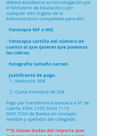
deberá acreditarse su homologación por
el Ministerio de Educación o por
cualquier otro órgano de la
Administración competente para ello.
-
Fotocopia NIF o NIE.
-
Fotocopia cartilla del número de
cuenta al que quieres que pasemos
los cobros.
-
Fotografía tamaño carnet.
-
Justificante de pago:
1.-Matricula: 90€
2.-Cuota trimestral de 30€
Pago por transferencia bancaria a
Nº de
cuenta: ES64
2100 5634 7113
00017094
de Bankia en concepto
nombre y apellidos del colegiado.
**Si tienes dudas del importe que