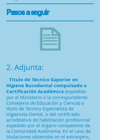
Pasos a seguir
2. Adjunta:
-
Título de Técnico Superior en
Higiene Bucodental compulsado o
Certificación Académica
(expedido
por el Ministerio o la correspondiente
Consejería de Educación y Ciencia) o
título de Técnico Especialista de
Higienista Dental, o del certificado
acreditativo de habilitación profesional
expedido por el órgano competente de
la Comunidad Autónoma. En el caso de
titulaciones obtenidas en el extranjero,