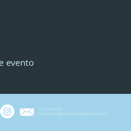
e evento
Contáctanos
contactohigienistasclm@gmail.com