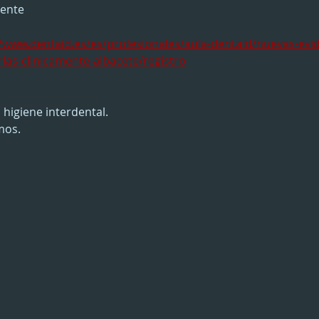
mente
//www.dentaid.es/es/profesionales/aula-dentaid/nuevas-evid
rlas-clinicamente-albacete/registro
 higiene interdental.
mos.