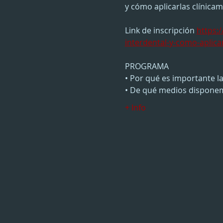
y cómo aplicarlas clínica
Link de inscripción 
https:
interdental-y-como-aplica
PROGRAMA
• Por qué es importante la
• De qué medios dispone
+ Info