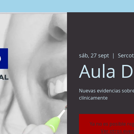
sáb, 27 sept
  |  
Sercot
Aula D
Nuevas evidencias sobre
clínicamente
Ya no es posible re
Ver otros even