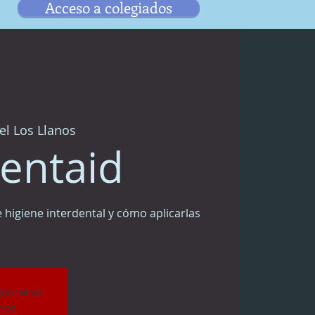
Acceso a colegiados
el Los Llanos
entaid
 higiene interdental y cómo aplicarlas
gistrarse
tos