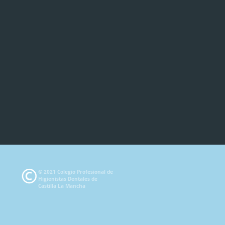
© 2021 Colegio Profesional de
Higienistas Dentales de
Castilla La Mancha