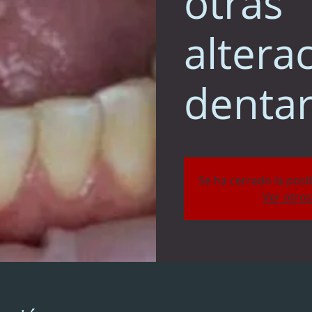
otras
altera
dentar
Se ha cerrado la posi
Ver otro