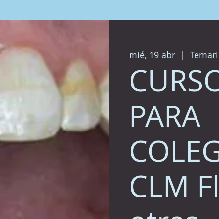
mié, 19 abr
  |  
Temari
CURS
PARA
COLE
CLM Fl