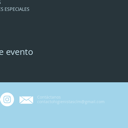
S
S ESPECIALES
e evento
Contáctanos
contactohigienistasclm@gmail.com