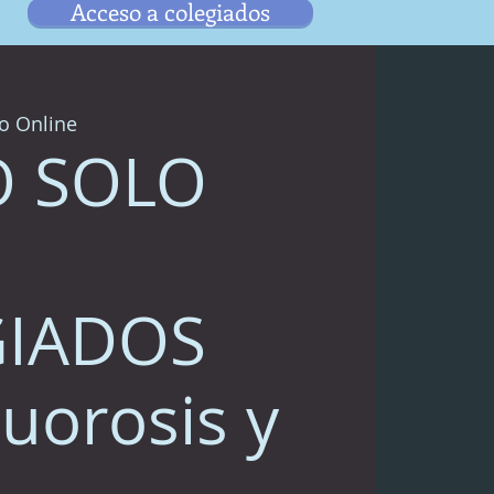
Acceso a colegiados
o Online
O SOLO
GIADOS
uorosis y