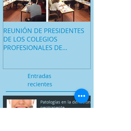
REUNIÓN DE PRESIDENTES
¿QUÉ ES LA G
DE LOS COLEGIOS
PROFESIONALES DE
HIGIENISTAS DENTALES DE
MADRID, CASTILLA LA
Entradas
recientes
Patologías en la dentición
permanente
Preparación oposiciones