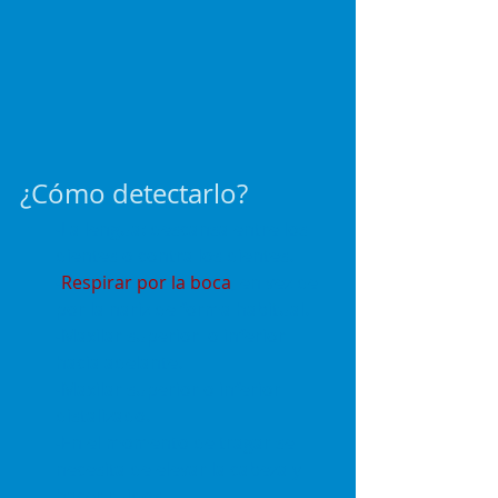
¿Cómo detectarlo?
-La lengua: descansa entre los 
dientes o contra los dientes.
-
Respirar por la boca
, en vez de 
por la nariz de forma habitual.
-Maxilar superior  o inferior 
hacia adelante.
-Maxilar superior o inferior 
distalizado.
-En el momento de tragar se 
necesita de elevar la cabeza y 
hacer ruidos.