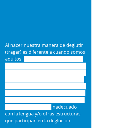
Al nacer nuestra manera de deglutir 
(tragar) es diferente a cuando somos 
adultos. 
La deglución atípica es uno 
de los hábitos orales más frecuentes 
en los niños y persistente en algunos 
adultos. Tiene una fuerte asociación 
con la succión digital prolongada y la 
respiración bucal. Cuando hablamos 
de deglución atípica nos referimos a 
un patrón anormal o 
inadecuado 
con la lengua y/o otras estructuras 
que participan en la deglución. 